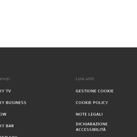
rvizi:
Link utili:
KY TV
GESTIONE COOKIE
KY BUSINESS
COOKIE POLICY
OW
NOTE LEGALI
DICHIARAZIONE
KY BAR
ACCESSIBILITÀ