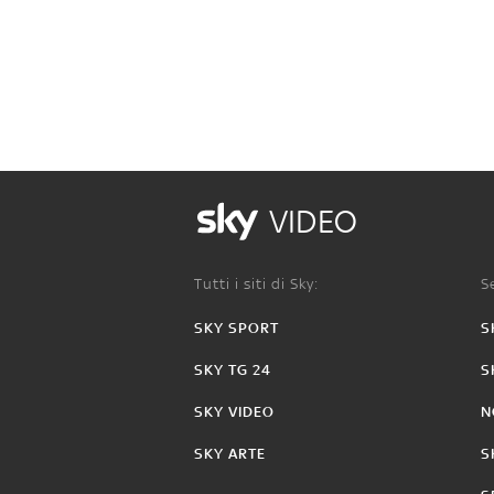
VIDEO
Tutti i siti di Sky:
Se
SKY SPORT
S
SKY TG 24
S
SKY VIDEO
N
SKY ARTE
S