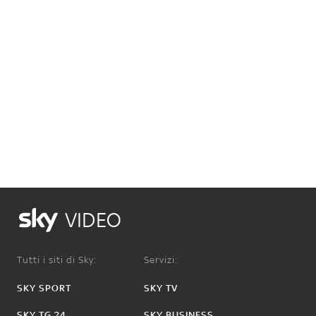
VIDEO
Tutti i siti di Sky:
Servizi:
SKY SPORT
SKY TV
SKY TG 24
SKY BUSINESS