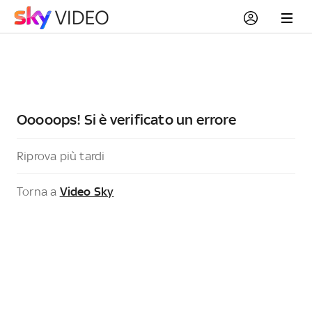
Ooooops! Si è verificato un errore
Riprova più tardi
Torna a
Video Sky