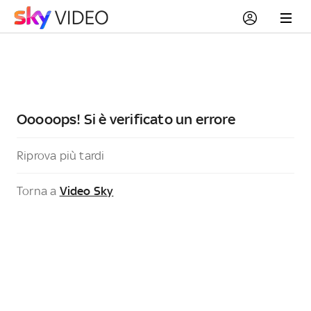
Ooooops! Si è verificato un errore
Riprova più tardi
Torna a
Video Sky