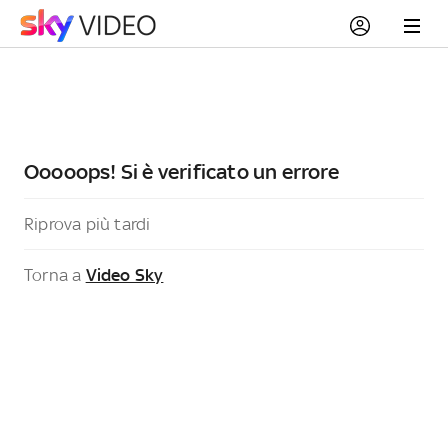
Ooooops! Si è verificato un errore
Riprova più tardi
Torna a
Video Sky