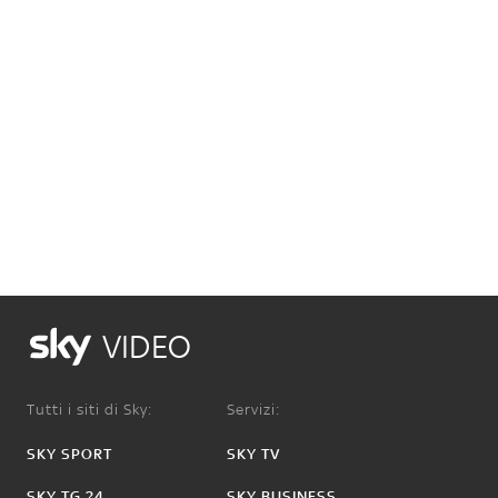
VIDEO
Tutti i siti di Sky:
Servizi:
SKY SPORT
SKY TV
SKY TG 24
SKY BUSINESS