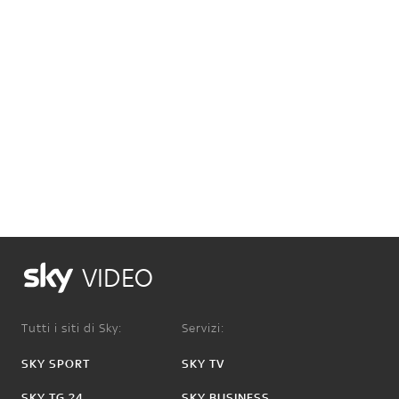
VIDEO
Tutti i siti di Sky:
Servizi:
SKY SPORT
SKY TV
SKY TG 24
SKY BUSINESS