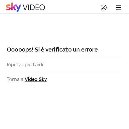
Ooooops! Si è verificato un errore
Riprova più tardi
Torna a
Video Sky