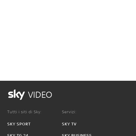
VIDEO
Tutti i siti di Sky:
Servizi:
SKY SPORT
SKY TV
SKY TG 24
SKY BUSINESS