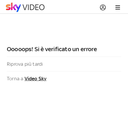
Ooooops! Si è verificato un errore
Riprova più tardi
Torna a
Video Sky