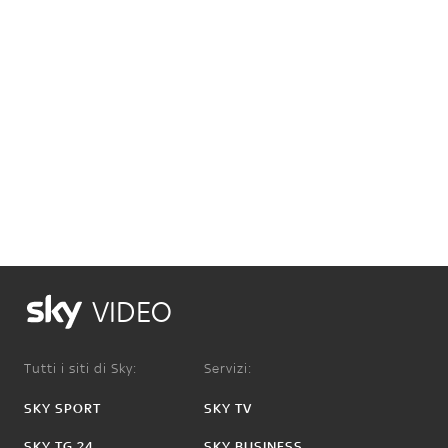
VIDEO
Tutti i siti di Sky:
Servizi:
SKY SPORT
SKY TV
SKY TG 24
SKY BUSINESS