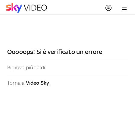
Ooooops! Si è verificato un errore
Riprova più tardi
Torna a
Video Sky