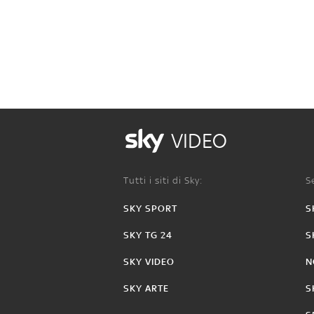
VIDEO
Tutti i siti di Sky:
Se
SKY SPORT
S
SKY TG 24
S
SKY VIDEO
N
SKY ARTE
S