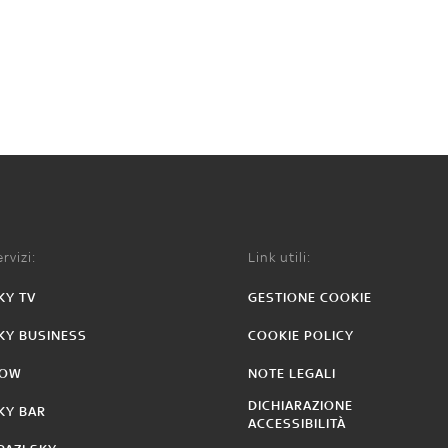
rvizi:
Link utili:
KY TV
GESTIONE COOKIE
KY BUSINESS
COOKIE POLICY
OW
NOTE LEGALI
DICHIARAZIONE
KY BAR
ACCESSIBILITÀ