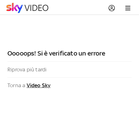
Ooooops! Si è verificato un errore
Riprova più tardi
Torna a
Video Sky