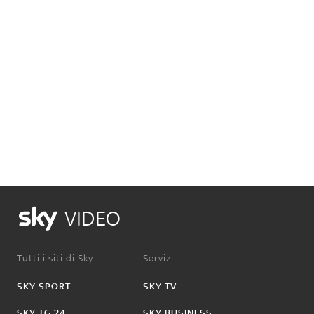
VIDEO
Tutti i siti di Sky:
Servizi:
SKY SPORT
SKY TV
SKY TG 24
SKY BUSINESS