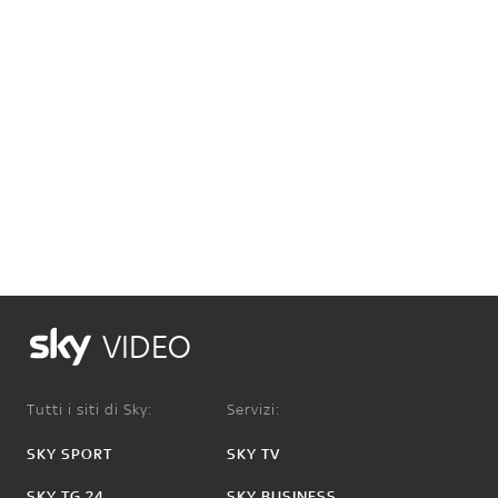
VIDEO
Tutti i siti di Sky:
Servizi:
SKY SPORT
SKY TV
SKY TG 24
SKY BUSINESS