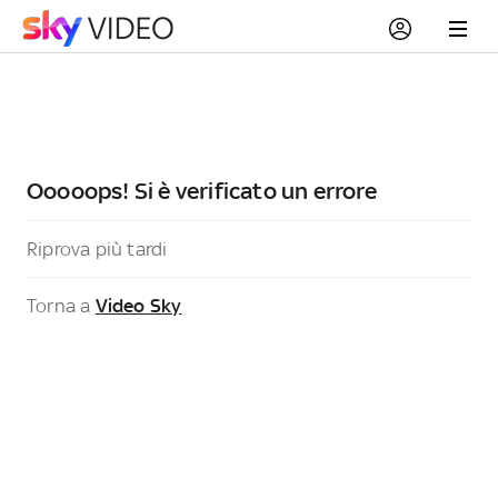
Ooooops! Si è verificato un errore
Riprova più tardi
Torna a
Video Sky