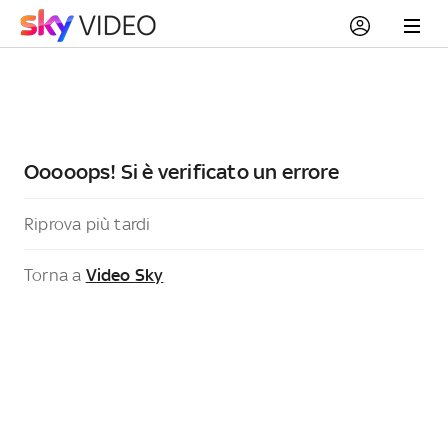
Ooooops! Si è verificato un errore
Riprova più tardi
Torna a
Video Sky