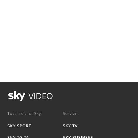
VIDEO
Tutti i siti di Sky:
Servizi:
SKY SPORT
SKY TV
SKY TG 24
SKY BUSINESS