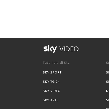
VIDEO
Tutti i siti di Sky:
Se
SKY SPORT
S
SKY TG 24
S
SKY VIDEO
N
SKY ARTE
S