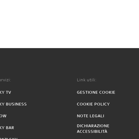
rvizi:
Link utili:
KY TV
GESTIONE COOKIE
KY BUSINESS
COOKIE POLICY
OW
NOTE LEGALI
DICHIARAZIONE
KY BAR
ACCESSIBILITÀ