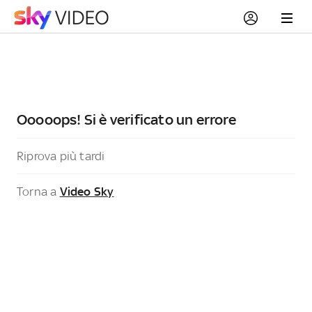
Ooooops! Si è verificato un errore
Riprova più tardi
Torna a
Video Sky