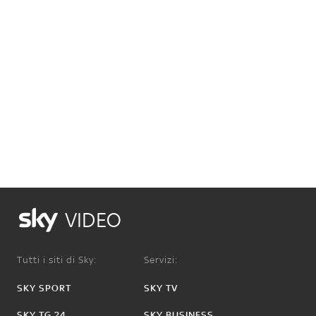
VIDEO
Tutti i siti di Sky:
Servizi:
SKY SPORT
SKY TV
SKY TG 24
SKY BUSINESS