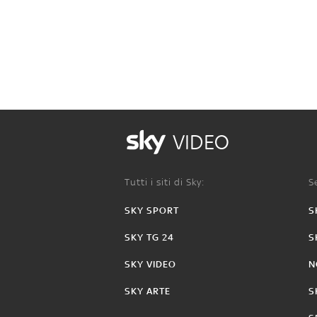
VIDEO
Tutti i siti di Sky:
Se
SKY SPORT
S
SKY TG 24
S
SKY VIDEO
N
SKY ARTE
S