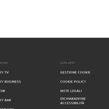
rvizi:
Link utili:
KY TV
GESTIONE COOKIE
KY BUSINESS
COOKIE POLICY
OW
NOTE LEGALI
DICHIARAZIONE
KY BAR
ACCESSIBILITÀ