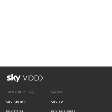
VIDEO
Tutti i siti di Sky:
Servizi:
SKY SPORT
SKY TV
SKY TG 24
SKY BUSINESS