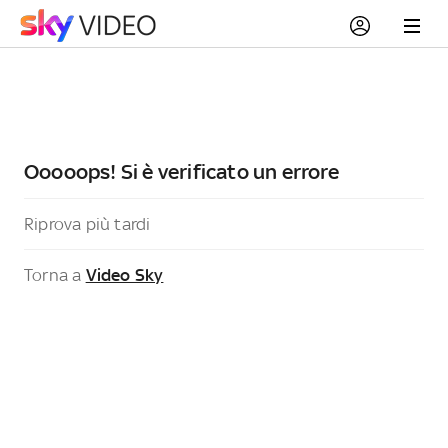
Ooooops! Si è verificato un errore
Riprova più tardi
Torna a
Video Sky