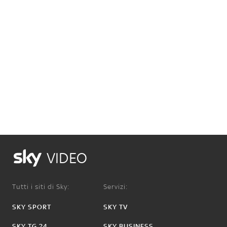
VIDEO
Tutti i siti di Sky:
Servizi:
SKY SPORT
SKY TV
SKY TG 24
SKY BUSINESS