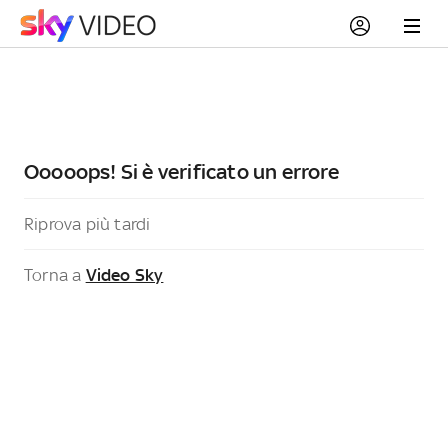
Ooooops! Si è verificato un errore
Riprova più tardi
Torna a
Video Sky