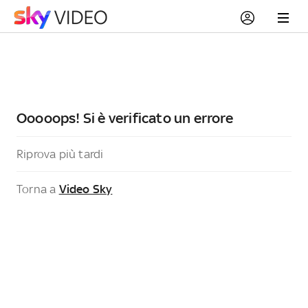
Ooooops! Si è verificato un errore
Riprova più tardi
Torna a
Video Sky