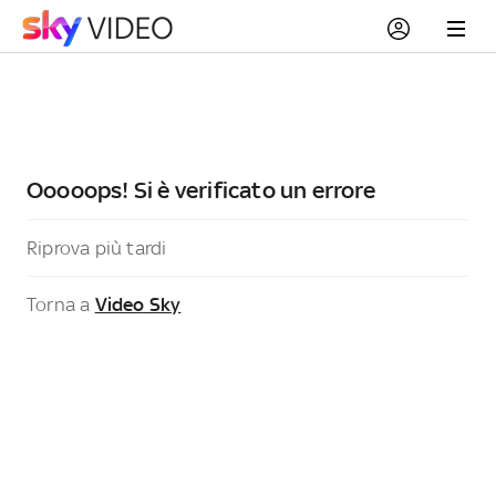
Ooooops! Si è verificato un errore
Riprova più tardi
Torna a
Video Sky