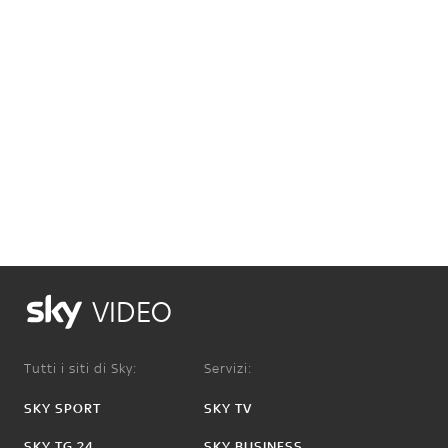
VIDEO
Tutti i siti di Sky:
Servizi:
SKY SPORT
SKY TV
SKY TG 24
SKY BUSINESS