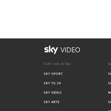
VIDEO
Tutti i siti di Sky:
Se
SKY SPORT
S
SKY TG 24
S
SKY VIDEO
N
SKY ARTE
S