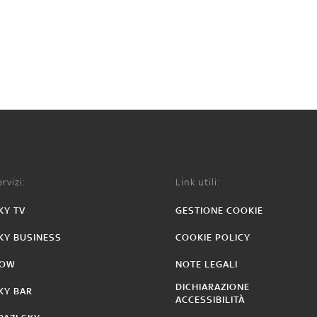
rvizi:
Link utili:
KY TV
GESTIONE COOKIE
KY BUSINESS
COOKIE POLICY
OW
NOTE LEGALI
DICHIARAZIONE
KY BAR
ACCESSIBILITÀ