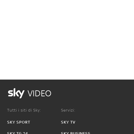
VIDEO
Tutti i siti di Sky:
Servizi:
SKY SPORT
SKY TV
SKY TG 24
SKY BUSINESS