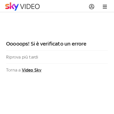
Ooooops! Si è verificato un errore
Riprova più tardi
Torna a
Video Sky