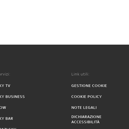
rvizi:
Link utili:
KY TV
GESTIONE COOKIE
KY BUSINESS
COOKIE POLICY
OW
NOTE LEGALI
DICHIARAZIONE
KY BAR
ACCESSIBILITÀ