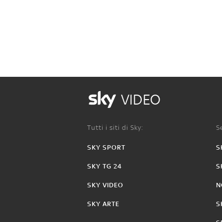
VIDEO
Tutti i siti di Sky:
Se
SKY SPORT
S
SKY TG 24
S
SKY VIDEO
N
SKY ARTE
S