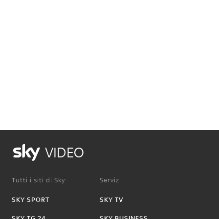
VIDEO
Tutti i siti di Sky:
Servizi:
SKY SPORT
SKY TV
SKY TG 24
SKY BUSINESS