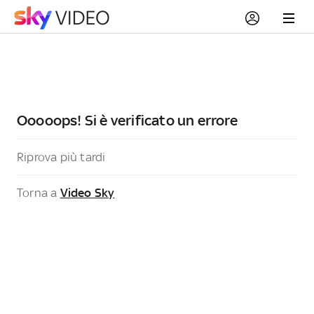
Ooooops! Si è verificato un errore
Riprova più tardi
Torna a
Video Sky