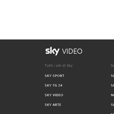
VIDEO
Tutti i siti di Sky:
Se
SKY SPORT
S
SKY TG 24
S
SKY VIDEO
N
SKY ARTE
S