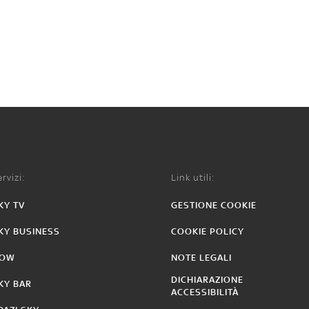
rvizi:
Link utili:
KY TV
GESTIONE COOKIE
KY BUSINESS
COOKIE POLICY
OW
NOTE LEGALI
DICHIARAZIONE
KY BAR
ACCESSIBILITÀ