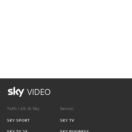
VIDEO
Tutti i siti di Sky:
Servizi:
SKY SPORT
SKY TV
SKY TG 24
SKY BUSINESS