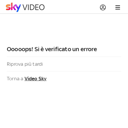
Ooooops! Si è verificato un errore
Riprova più tardi
Torna a
Video Sky