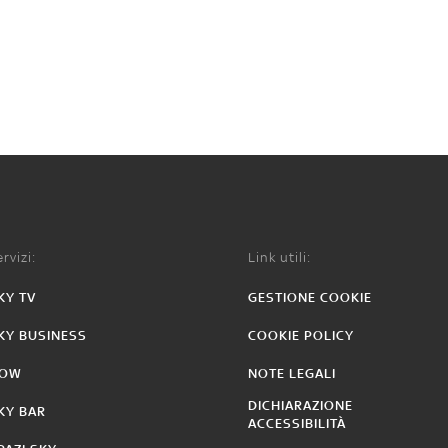
rvizi:
Link utili:
KY TV
GESTIONE COOKIE
KY BUSINESS
COOKIE POLICY
OW
NOTE LEGALI
DICHIARAZIONE
KY BAR
ACCESSIBILITÀ