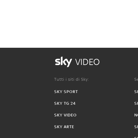
VIDEO
Tutti i siti di Sky:
Se
SKY SPORT
S
SKY TG 24
S
SKY VIDEO
N
SKY ARTE
S