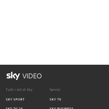
VIDEO
Tutti i siti di Sky:
Servizi:
SKY SPORT
SKY TV
SKY TG 24
SKY BUSINESS