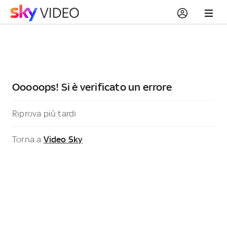
Ooooops! Si è verificato un errore
Riprova più tardi
Torna a
Video Sky