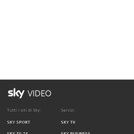
VIDEO
Tutti i siti di Sky:
Servizi:
SKY SPORT
SKY TV
SKY TG 24
SKY BUSINESS