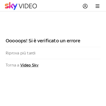
Ooooops! Si è verificato un errore
Riprova più tardi
Torna a
Video Sky