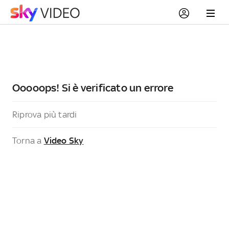
Ooooops! Si è verificato un errore
Riprova più tardi
Torna a
Video Sky