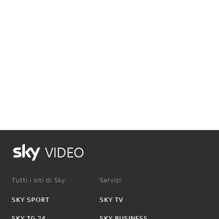
VIDEO
Tutti i siti di Sky:
Servizi:
SKY SPORT
SKY TV
SKY TG 24
SKY BUSINESS