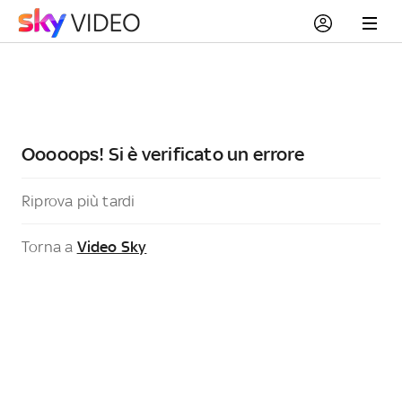
Ooooops! Si è verificato un errore
Riprova più tardi
Torna a
Video Sky