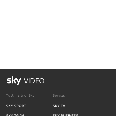
VIDEO
Tutti i siti di Sky:
Servizi:
SKY SPORT
SKY TV
SKY TG 24
SKY BUSINESS