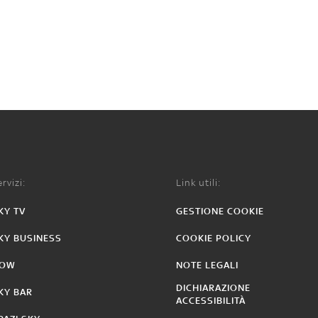
rvizi:
Link utili:
KY TV
GESTIONE COOKIE
KY BUSINESS
COOKIE POLICY
OW
NOTE LEGALI
DICHIARAZIONE
KY BAR
ACCESSIBILITÀ