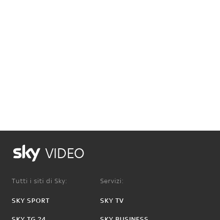
VIDEO
Tutti i siti di Sky:
Servizi:
SKY SPORT
SKY TV
SKY TG 24
SKY BUSINESS