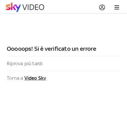
Ooooops! Si è verificato un errore
Riprova più tardi
Torna a
Video Sky