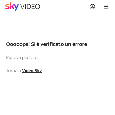
Ooooops! Si è verificato un errore
Riprova più tardi
Torna a
Video Sky