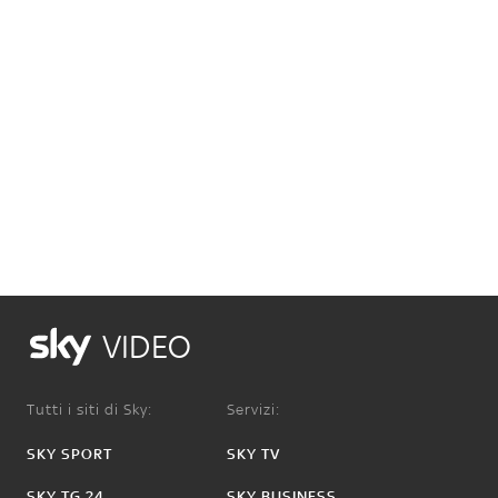
VIDEO
Tutti i siti di Sky:
Servizi:
SKY SPORT
SKY TV
SKY TG 24
SKY BUSINESS