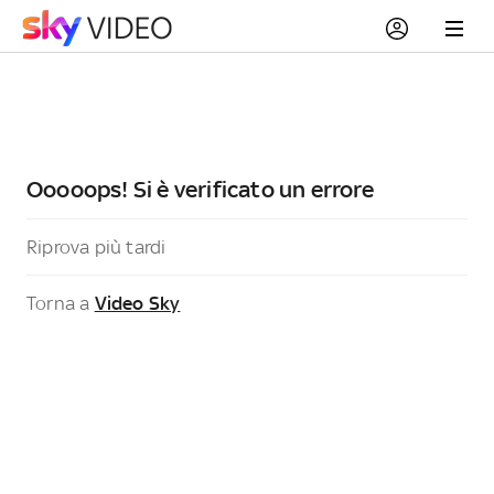
Ooooops! Si è verificato un errore
Riprova più tardi
Torna a
Video Sky