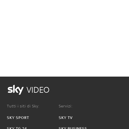
VIDEO
Tutti i siti di Sky:
Servizi:
SKY SPORT
SKY TV
SKY TG 24
SKY BUSINESS