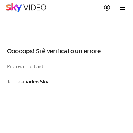
Ooooops! Si è verificato un errore
Riprova più tardi
Torna a
Video Sky