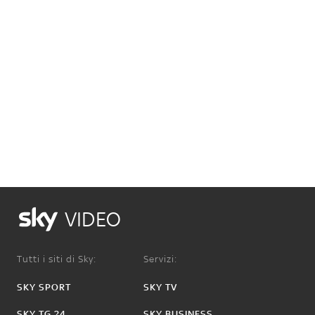
VIDEO
Tutti i siti di Sky:
Servizi:
SKY SPORT
SKY TV
SKY TG 24
SKY BUSINESS