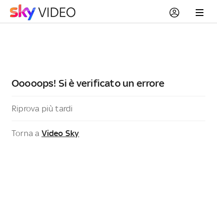
Ooooops! Si è verificato un errore
Riprova più tardi
Torna a
Video Sky