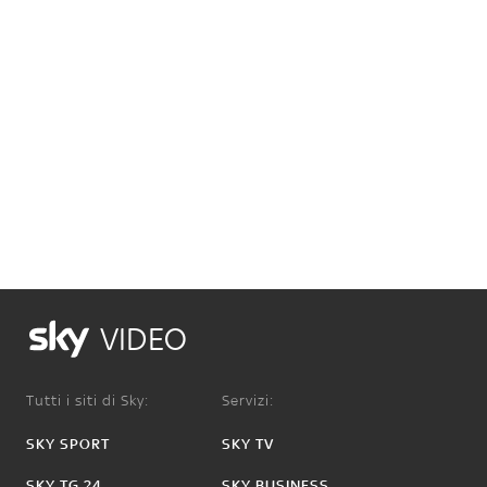
VIDEO
Tutti i siti di Sky:
Servizi:
SKY SPORT
SKY TV
SKY TG 24
SKY BUSINESS