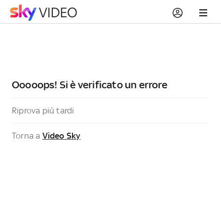
Ooooops! Si è verificato un errore
Riprova più tardi
Torna a
Video Sky