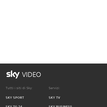
VIDEO
Tutti i siti di Sky:
Servizi:
SKY SPORT
SKY TV
SKY TG 24
SKY BUSINESS