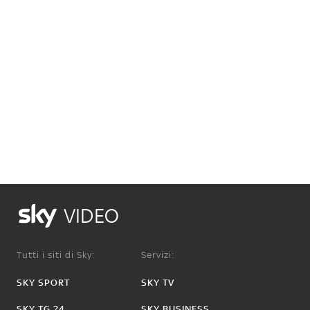
VIDEO
Tutti i siti di Sky:
Servizi:
SKY SPORT
SKY TV
SKY TG 24
SKY BUSINESS