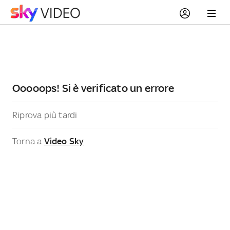
Ooooops! Si è verificato un errore
Riprova più tardi
Torna a
Video Sky