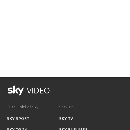
VIDEO
Tutti i siti di Sky:
Servizi:
SKY SPORT
SKY TV
SKY TG 24
SKY BUSINESS