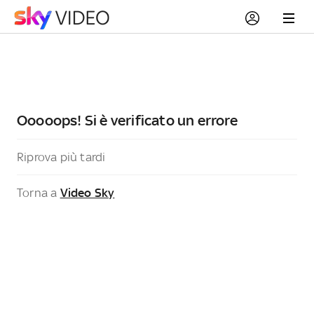
Ooooops! Si è verificato un errore
Riprova più tardi
Torna a
Video Sky