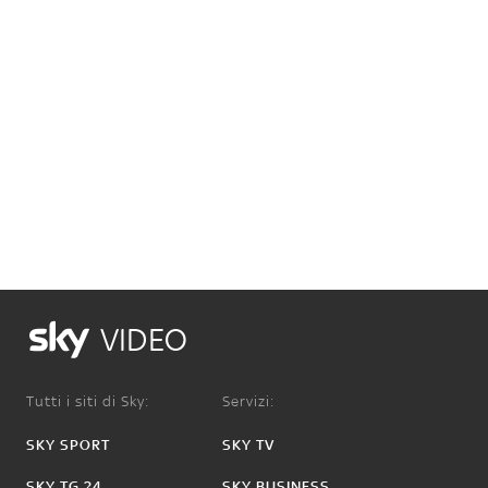
VIDEO
Tutti i siti di Sky:
Servizi:
SKY SPORT
SKY TV
SKY TG 24
SKY BUSINESS