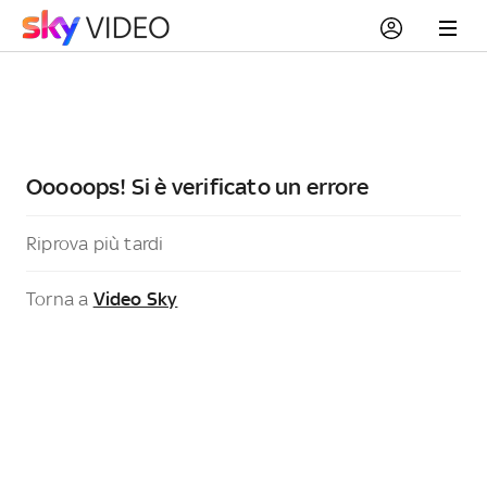
Ooooops! Si è verificato un errore
Riprova più tardi
Torna a
Video Sky