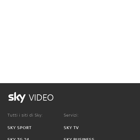
VIDEO
Tutti i siti di Sky:
Servizi:
SKY SPORT
SKY TV
SKY TG 24
SKY BUSINESS