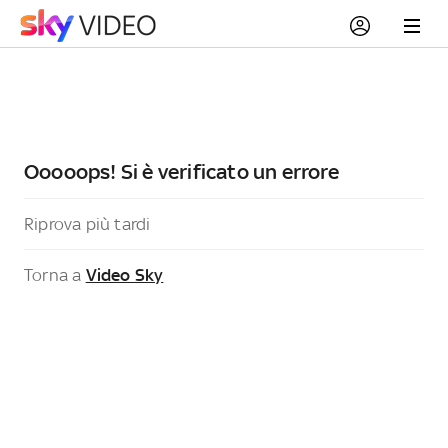
Ooooops! Si è verificato un errore
Riprova più tardi
Torna a
Video Sky