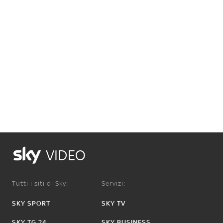
VIDEO
Tutti i siti di Sky:
Servizi:
SKY SPORT
SKY TV
SKY TG 24
SKY BUSINESS