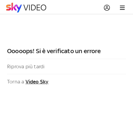
Ooooops! Si è verificato un errore
Riprova più tardi
Torna a
Video Sky