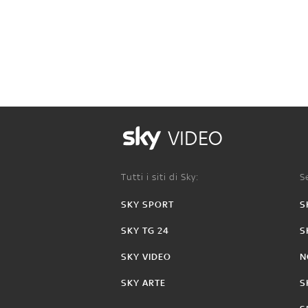
VIDEO
Tutti i siti di Sky:
Se
SKY SPORT
S
SKY TG 24
S
SKY VIDEO
N
SKY ARTE
S