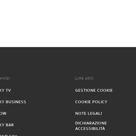
rvizi:
Link utili:
KY TV
GESTIONE COOKIE
KY BUSINESS
COOKIE POLICY
OW
NOTE LEGALI
DICHIARAZIONE
KY BAR
ACCESSIBILITÀ