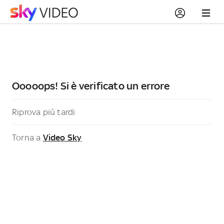
Ooooops! Si è verificato un errore
Riprova più tardi
Torna a
Video Sky