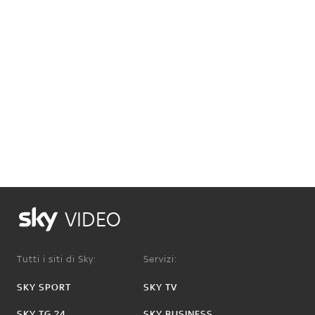
VIDEO
Tutti i siti di Sky:
Servizi:
SKY SPORT
SKY TV
SKY TG 24
SKY BUSINESS