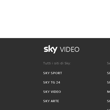
VIDEO
Tutti i siti di Sky:
Se
SKY SPORT
S
SKY TG 24
S
SKY VIDEO
N
SKY ARTE
S