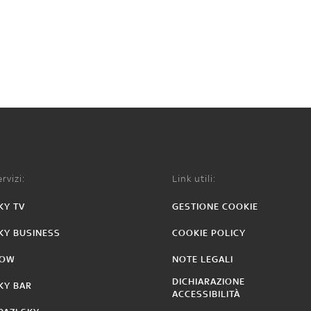
rvizi:
Link utili:
KY TV
GESTIONE COOKIE
KY BUSINESS
COOKIE POLICY
OW
NOTE LEGALI
DICHIARAZIONE
KY BAR
ACCESSIBILITÀ