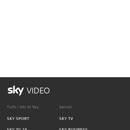
VIDEO
Tutti i siti di Sky:
Servizi:
SKY SPORT
SKY TV
SKY TG 24
SKY BUSINESS