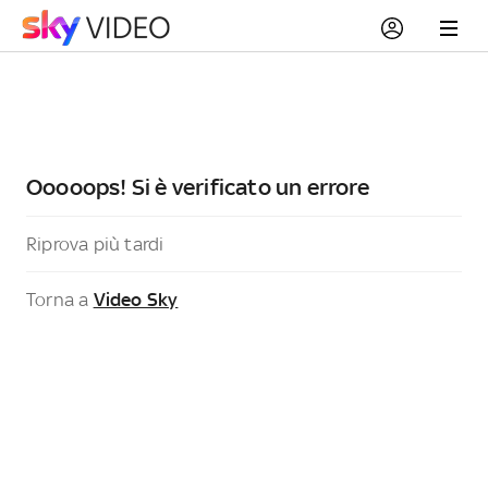
Ooooops! Si è verificato un errore
Riprova più tardi
Torna a
Video Sky