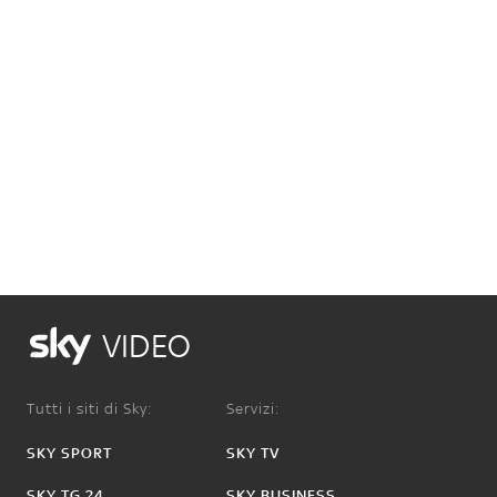
VIDEO
Tutti i siti di Sky:
Servizi:
SKY SPORT
SKY TV
SKY TG 24
SKY BUSINESS