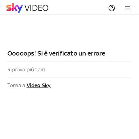
Ooooops! Si è verificato un errore
Riprova più tardi
Torna a
Video Sky