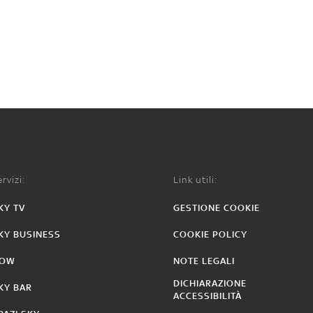
rvizi:
Link utili:
KY TV
GESTIONE COOKIE
KY BUSINESS
COOKIE POLICY
OW
NOTE LEGALI
DICHIARAZIONE
KY BAR
ACCESSIBILITÀ