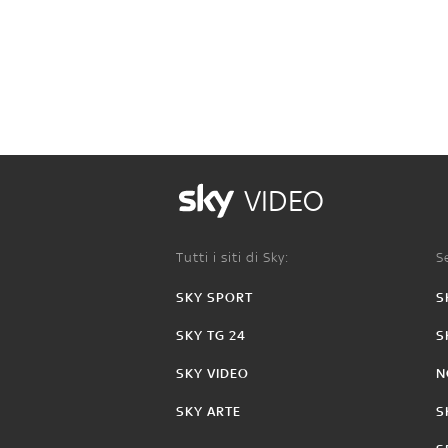
VIDEO
Tutti i siti di Sky:
Se
SKY SPORT
S
SKY TG 24
S
SKY VIDEO
N
SKY ARTE
S