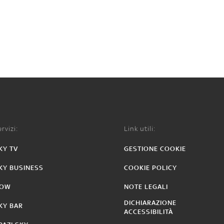
rvizi:
Link utili:
KY TV
GESTIONE COOKIE
KY BUSINESS
COOKIE POLICY
OW
NOTE LEGALI
DICHIARAZIONE
KY BAR
ACCESSIBILITÀ