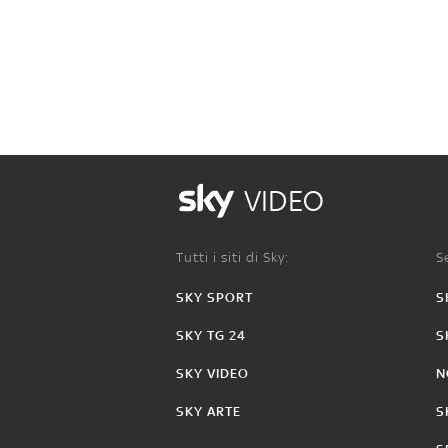
VIDEO
Tutti i siti di Sky:
Se
SKY SPORT
S
SKY TG 24
S
SKY VIDEO
N
SKY ARTE
S