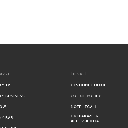
rvizi:
Link utili:
KY TV
GESTIONE COOKIE
KY BUSINESS
COOKIE POLICY
OW
NOTE LEGALI
DICHIARAZIONE
KY BAR
ACCESSIBILITÀ