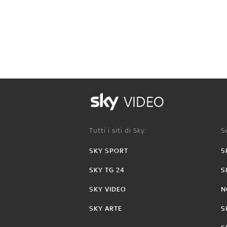
VIDEO
Tutti i siti di Sky:
Se
SKY SPORT
S
SKY TG 24
S
SKY VIDEO
N
SKY ARTE
S