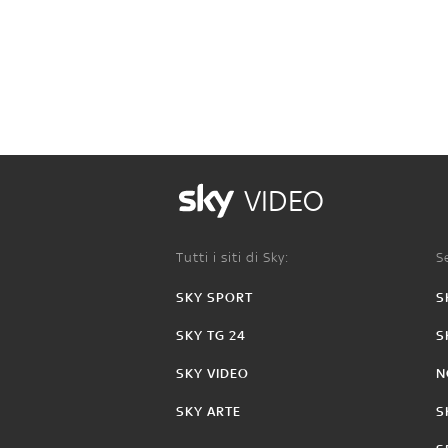
VIDEO
Tutti i siti di Sky:
Se
SKY SPORT
S
SKY TG 24
S
SKY VIDEO
N
SKY ARTE
S