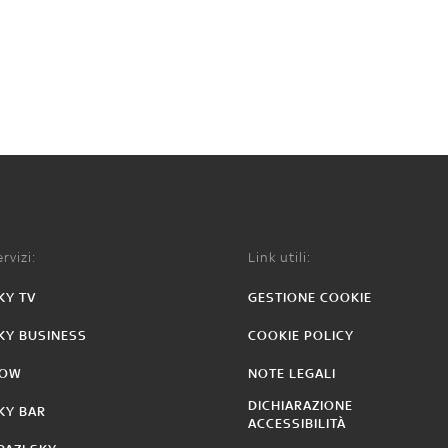
rvizi:
Link utili:
KY TV
GESTIONE COOKIE
KY BUSINESS
COOKIE POLICY
OW
NOTE LEGALI
DICHIARAZIONE
KY BAR
ACCESSIBILITÀ